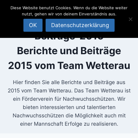
SportSchützen
Zum
Diese Website benutzt Cookies. Wenn du die Website weiter
Inhalt
Team
nutzt, gehen wir von deinem Einverständnis aus.
springen
Wetterau
OK
Datenschutzerklärung
Beiträge-2015
Berichte und Beiträge
2015 vom Team Wetterau
Hier finden Sie alle Berichte und Beiträge aus
2015 vom Team Wetterau. Das Team Wetterau ist
ein Förderverein für Nachwuchsschützen. Wir
bieten interessierten und talentierten
Nachwuchsschützen die Möglichkeit auch mit
einer Mannschaft Erfolge zu realisieren.