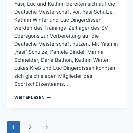
Yasi, Luc und Kathrin bereiten sich auf die
Deutsche Meisterschaft vor. Yasi Schulze,
Kathrin Winter und Luc Dingerdissen
werden das Trainings-Zeltlager des SV
Ebersgöns zur Vorbereitung auf die
Deutsche Meisterschaft nutzen. Mit Yasmin
„Yasi“ Schulze, Pamela Bindel, Marina
Schneider, Daria Bathon, Kathrin Winter,
Lukas Kreß und Luc Dingerdissen konnten
sich gleich sieben Mitglieder des
Sportschützenteams…
YASI,
WEITERLESEN
LUC
UND
KATHRIN
BEREITEN
Seitennavigation
Nächste
1
2
SICH