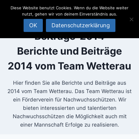
SportSchützen
Zum
Diese Website benutzt Cookies. Wenn du die Website weiter
Inhalt
Team
nutzt, gehen wir von deinem Einverständnis aus.
springen
Wetterau
OK
Datenschutzerklärung
Beiträge-2014
Berichte und Beiträge
2014 vom Team Wetterau
Hier finden Sie alle Berichte und Beiträge aus
2014 vom Team Wetterau. Das Team Wetterau ist
ein Förderverein für Nachwuchsschützen. Wir
bieten interessierten und talentierten
Nachwuchsschützen die Möglichkeit auch mit
einer Mannschaft Erfolge zu realisieren.