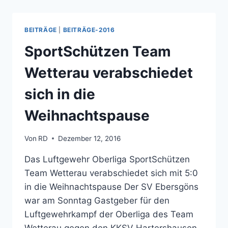
LUC
DINGERDISSEN G
EWINNEN D
BEITRÄGE
|
BEITRÄGE-2016
EN C
HRISTMAS C
SportSchützen Team
UP
Wetterau verabschiedet
sich in die
Weihnachtspause
Von
RD
Dezember 12, 2016
Das Luftgewehr Oberliga SportSchützen
Team Wetterau verabschiedet sich mit 5:0
in die Weihnachtspause Der SV Ebersgöns
war am Sonntag Gastgeber für den
Luftgewehrkampf der Oberliga des Team
Wetterau gegen den KKSV Hartershausen.