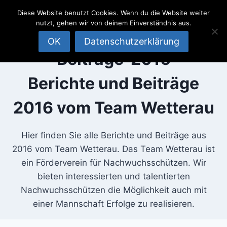
SportSchützen
Zum
Diese Website benutzt Cookies. Wenn du die Website weiter
Inhalt
Team
nutzt, gehen wir von deinem Einverständnis aus.
springen
Wetterau
OK
Datenschutzerklärung
Beiträge-2016
Berichte und Beiträge
2016 vom Team Wetterau
Hier finden Sie alle Berichte und Beiträge aus
2016 vom Team Wetterau. Das Team Wetterau ist
ein Förderverein für Nachwuchsschützen. Wir
bieten interessierten und talentierten
Nachwuchsschützen die Möglichkeit auch mit
einer Mannschaft Erfolge zu realisieren.