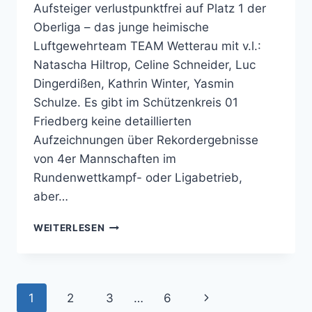
Aufsteiger verlustpunktfrei auf Platz 1 der
Oberliga – das junge heimische
Luftgewehrteam TEAM Wetterau mit v.l.:
Natascha Hiltrop, Celine Schneider, Luc
Dingerdißen, Kathrin Winter, Yasmin
Schulze. Es gibt im Schützenkreis 01
Friedberg keine detaillierten
Aufzeichnungen über Rekordergebnisse
von 4er Mannschaften im
Rundenwettkampf- oder Ligabetrieb,
aber…
SPORTSCHÜTZEN
WEITERLESEN
TEAM
WETTERAU
GEWINNT
AUSWÄRTS
Seitennavigation
Nächste
1
2
3
…
6