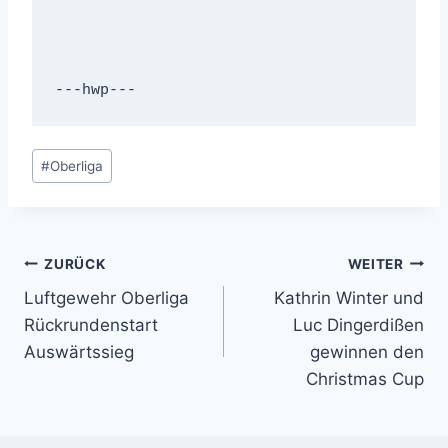
---hwp---
Schlagworte:
#
Oberliga
Beitragsnavigation
ZURÜCK
WEITER
Luftgewehr Oberliga
Kathrin Winter und
Rückrundenstart
Luc Dingerdißen
Auswärtssieg
gewinnen den
Christmas Cup