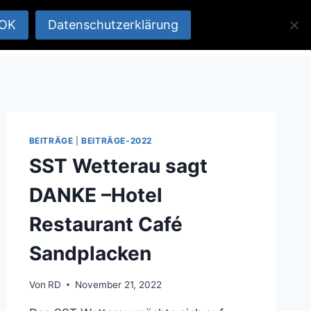
OK
Datenschutzerklärung
räge
Verein
Partner & Sponsoren
Links
BEITRÄGE
|
BEITRÄGE-2022
SST Wetterau sagt
DANKE –Hotel
Restaurant Café
Sandplacken
Von
RD
November 21, 2022