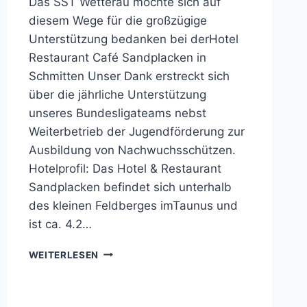
Das SST Wetterau möchte sich auf
diesem Wege für die großzügige
Unterstützung bedanken bei derHotel
Restaurant Café Sandplacken in
Schmitten Unser Dank erstreckt sich
über die jährliche Unterstützung
unseres Bundesligateams nebst
Weiterbetrieb der Jugendförderung zur
Ausbildung von Nachwuchsschützen.
Hotelprofil: Das Hotel & Restaurant
Sandplacken befindet sich unterhalb
des kleinen Feldberges imTaunus und
ist ca. 4.2…
SST
WEITERLESEN
WETTERAU
SAGT
DANKE