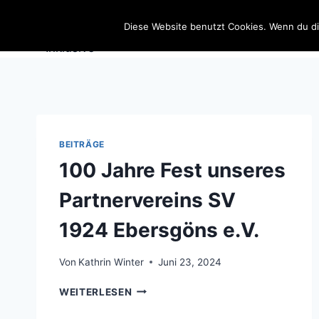
Zum
SportSchützen
Inhalt
Diese Website benutzt Cookies. Wenn du di
springen
BEITRÄGE
100 Jahre Fest unseres
Partnervereins SV
1924 Ebersgöns e.V.
Von
Kathrin Winter
Juni 23, 2024
100
WEITERLESEN
JAHRE
FEST