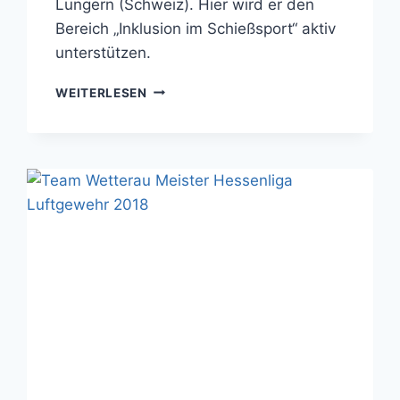
Lungern (Schweiz). Hier wird er den
Bereich „Inklusion im Schießsport“ aktiv
unterstützen.
TEAM
WEITERLESEN
WETTERAU
UNTERSTÜTZT
DIE
FÖRDERUNG
DER
INKLUSION
IM
SCHIESSSPORT I
M B
RÜNIG I
NDOOR