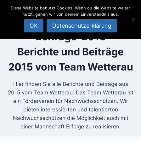
SportSchützen
Zum
Diese Website benutzt Cookies. Wenn du die Website weiter
Inhalt
Team
nutzt, gehen wir von deinem Einverständnis aus.
springen
Wetterau
OK
Datenschutzerklärung
Beiträge-2015
Berichte und Beiträge
2015 vom Team Wetterau
Hier finden Sie alle Berichte und Beiträge aus
2015 vom Team Wetterau. Das Team Wetterau ist
ein Förderverein für Nachwuchsschützen. Wir
bieten interessierten und talentierten
Nachwuchsschützen die Möglichkeit auch mit
einer Mannschaft Erfolge zu realisieren.