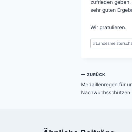
zufrieden geben.
sehr guten Ergebn
Wir gratulieren.
Schlagworte:
#
Landesmeisterscha
Beitragsnavi
ZURÜCK
Medaillenregen für u
Nachwuchsschützen 