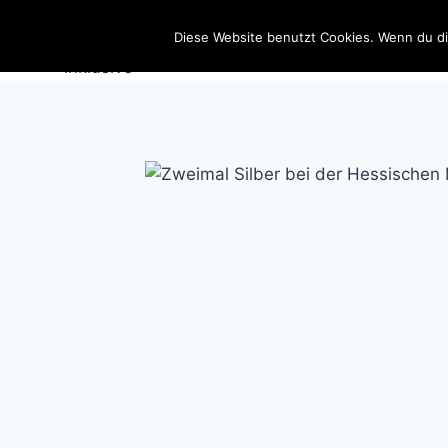
Zum
SportSchützen
Inhalt
Diese Website benutzt Cookies. Wenn du di
springen