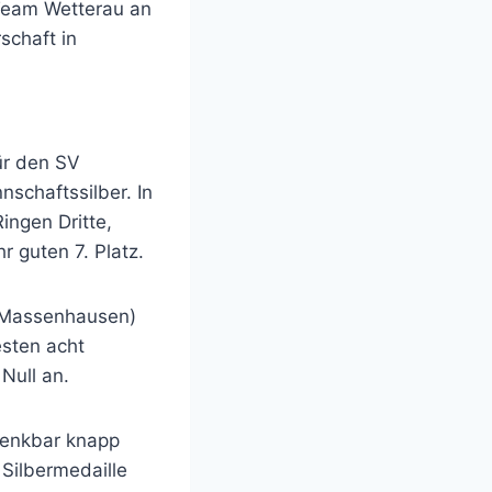
Team Wetterau an
schaft in
ür den SV
schaftssilber. In
ingen Dritte,
r guten 7. Platz.
 (Massenhausen)
esten acht
Null an.
denkbar knapp
Silbermedaille