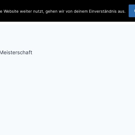
 Team Wetterau
e Website weiter nutzt, gehen wir von deinem Einverständnis aus.
Startseite
Beit