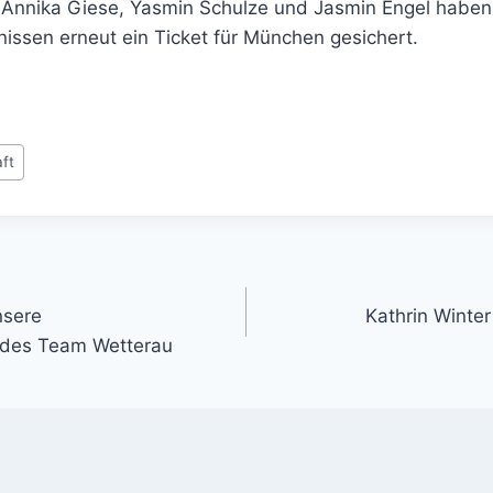
 Annika Giese, Yasmin Schulze und Jasmin Engel haben 
issen erneut ein Ticket für München gesichert.
ft
gation
nsere
Kathrin Winter
des Team Wetterau