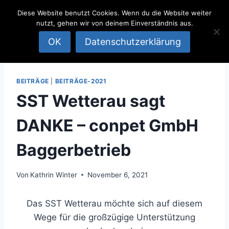
SportSchützen
Zum
Diese Website benutzt Cookies. Wenn du die Website weiter
Inhalt
Team
nutzt, gehen wir von deinem Einverständnis aus.
springen
Wetterau
OK
Datenschutzerklärung
BEITRÄGE
|
BEITRÄGE-2021
SST Wetterau sagt
DANKE – conpet GmbH
Baggerbetrieb
Von
Kathrin Winter
November 6, 2021
Das SST Wetterau möchte sich auf diesem
Wege für die großzügige Unterstützung