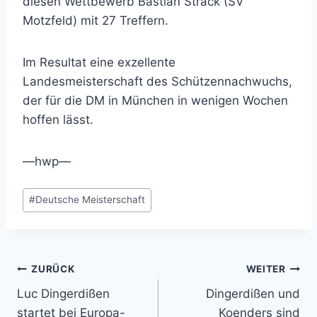
diesen Wettbewerb Bastian Strack (SV
Motzfeld) mit 27 Treffern.
Im Resultat eine exzellente
Landesmeisterschaft des Schützennachwuchs,
der für die DM in München in wenigen Wochen
hoffen lässt.
—hwp—
Schlagworte:
#
Deutsche Meisterschaft
Beitragsnavigation
ZURÜCK
WEITER
Luc Dingerdißen
Dingerdißen und
startet bei Europa-
Koenders sind