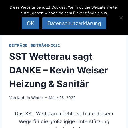
SportSchützen
Zum
Diese Website benutzt Cookies. Wenn du die Website weiter
Inhalt
Team
nutzt, gehen wir von deinem Einverständnis aus.
springen
Wetterau
OK
Datenschutzerklärung
BEITRÄGE
|
BEITRÄGE-2022
SST Wetterau sagt
DANKE – Kevin Weiser
Heizung & Sanitär
Von
Kathrin Winter
März 25, 2022
Das SST Wetterau möchte sich auf diesem
Wege für die großzügige Unterstützung