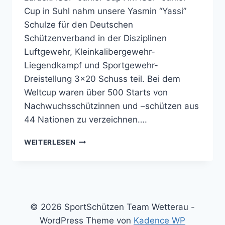
Cup in Suhl nahm unsere Yasmin “Yassi”
Schulze für den Deutschen
Schützenverband in der Disziplinen
Luftgewehr, Kleinkalibergewehr-
Liegendkampf und Sportgewehr-
Dreistellung 3×20 Schuss teil. Bei dem
Weltcup waren über 500 Starts von
Nachwuchsschützinnen und –schützen aus
44 Nationen zu verzeichnen….
MANNSCHAFTSSILBER
WEITERLESEN
FÜR
YASMIN
SCHULZE
BEIM
ISSF-
JUNIOR
© 2026 SportSchützen Team Wetterau -
CUP
WordPress Theme von
Kadence WP