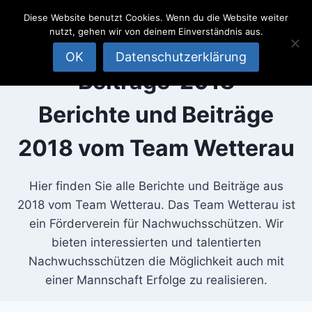
SportSchützen
Zum
Diese Website benutzt Cookies. Wenn du die Website weiter
Inhalt
Team
nutzt, gehen wir von deinem Einverständnis aus.
springen
Wetterau
OK
Datenschutzerklärung
Beiträge-2018
Berichte und Beiträge
2018 vom Team Wetterau
Hier finden Sie alle Berichte und Beiträge aus
2018 vom Team Wetterau. Das Team Wetterau ist
ein Förderverein für Nachwuchsschützen. Wir
bieten interessierten und talentierten
Nachwuchsschützen die Möglichkeit auch mit
einer Mannschaft Erfolge zu realisieren.