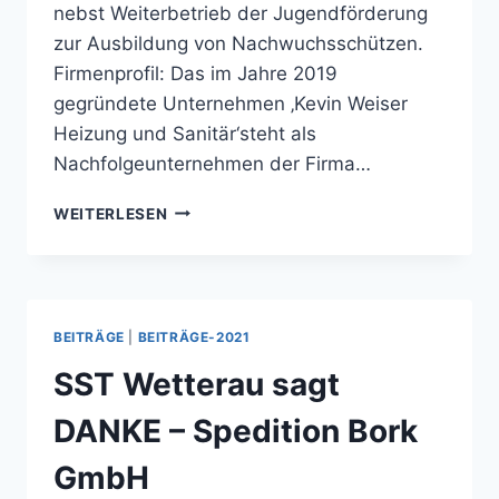
nebst Weiterbetrieb der Jugendförderung
zur Ausbildung von Nachwuchsschützen.
Firmenprofil: Das im Jahre 2019
gegründete Unternehmen ‚Kevin Weiser
Heizung und Sanitär‘steht als
Nachfolgeunternehmen der Firma…
SST
WEITERLESEN
WETTERAU
SAGT
DANKE
–
KEVIN
BEITRÄGE
|
BEITRÄGE-2021
WEISER
HEIZUNG
SST Wetterau sagt
&
SANITÄR
DANKE – Spedition Bork
GmbH