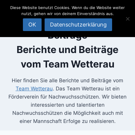
SportSchützen
Zum
Diese Website benutzt Cookies. Wenn du die Website weiter
Inhalt
Team
nutzt, gehen wir von deinem Einverständnis aus.
springen
Wetterau
OK
Datenschutzerklärung
Beiträge
Berichte und Beiträge
vom Team Wetterau
Hier finden Sie alle Berichte und Beiträge vom
Team Wetterau
. Das Team Wetterau ist ein
Förderverein für Nachwuchsschützen. Wir bieten
interessierten und talentierten
Nachwuchsschützen die Möglichkeit auch mit
einer Mannschaft Erfolge zu realisieren.