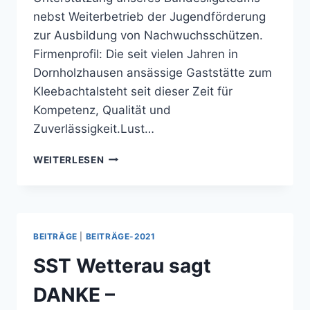
nebst Weiterbetrieb der Jugendförderung
zur Ausbildung von Nachwuchsschützen.
Firmenprofil: Die seit vielen Jahren in
Dornholzhausen ansässige Gaststätte zum
Kleebachtalsteht seit dieser Zeit für
Kompetenz, Qualität und
Zuverlässigkeit.Lust…
SST
WEITERLESEN
WETTERAU
SAGT
DANKE
–
GASTSTÄTTE
BEITRÄGE
|
BEITRÄGE-2021
ZUM
KLEEBACHTAL
SST Wetterau sagt
DANKE –