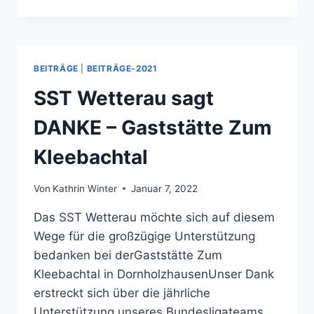
WETTERAU
SAGT
DANKE
–
SPEDITION
BEITRÄGE
|
BEITRÄGE-2021
BORK
GMBH
SST Wetterau sagt
DANKE – Gaststätte Zum
Kleebachtal
Von
Kathrin Winter
Januar 7, 2022
Das SST Wetterau möchte sich auf diesem
Wege für die großzügige Unterstützung
bedanken bei derGaststätte Zum
Kleebachtal in DornholzhausenUnser Dank
erstreckt sich über die jährliche
Unterstützung unseres Bundesligateams