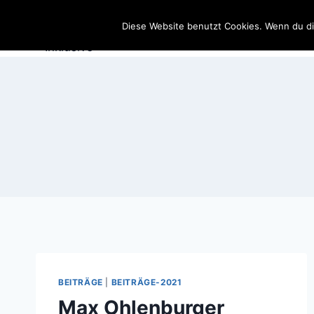
Zum
SportSchützen
Inhalt
Diese Website benutzt Cookies. Wenn du di
springen
BEITRÄGE
|
BEITRÄGE-2021
Max Ohlenburger