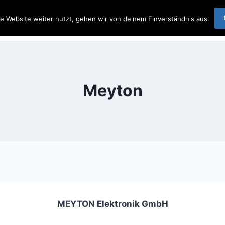
 Team Wetterau
e Website weiter nutzt, gehen wir von deinem Einverständnis aus.
Startseite
Beit
Meyton
MEYTON Elektronik GmbH